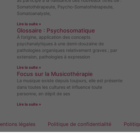
as participé à la naissance des nouveaux titres de :
Somatothérapeute, Psycho-Somatothérapeute,
Somatoanalyste,
Lire la suite »
Glossaire : Psychosomatique
À l’origine, application des concepts
psychanalytiques à une demi-douzaine de
pathologies organiques relativement graves ; par
extension, pathologies à expression
Lire la suite »
Focus sur la Musicothérapie
La musique existe depuis toujours, elle est présente
dans toutes les cultures et influence toute
personne, en dépit de ses
Lire la suite »
Nécessaires
entions légales
Politique de confidentialité
Politi
Ces cookies ne
sont pas
Plan de site
facultatifs. Ils