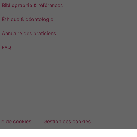
Bibliographie & références
Éthique & déontologie
Annuaire des praticiens
FAQ
que de cookies
Gestion des cookies