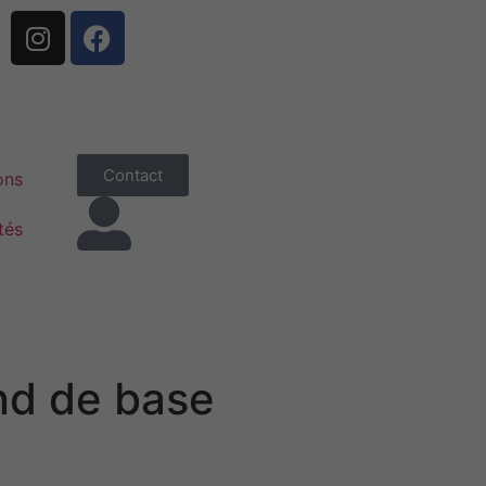
Contact
ons
tés
nd de base